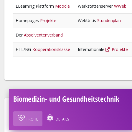
ELearning Plattform
Moodle
Werkstättenserver
WWeb
Homepages
Projekte
WebUntis
Stundenplan
Der
Absolventenverband
HTL/BG-
Kooperationsklasse
Internationale
Projekte
Biomedizin- und Gesundheitstechnik
PROFIL
DETAILS