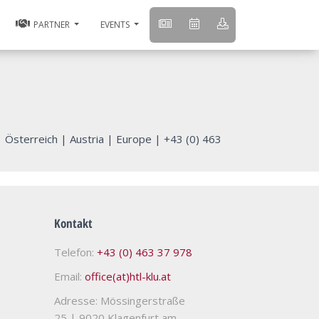
PARTNER
EVENTS
|
Österreich
|
Austria
|
Europe
|
+43 (0) 463
Kontakt
Telefon:
+43 (0) 463 37 978
Email:
office(at)htl-klu.at
Adresse: Mössingerstraße
25
|
9020 Klagenfurt am