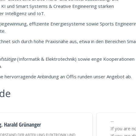
KI und Smart Systems & Creative Engineering stärken
r Intelligenz und IoT.
giegewinnung, effiziente Energiesysteme sowie Sports Engineeri
te.
ichnet sich durch hohe Praxisnähe aus, etwa in den Bereichen Sma
fstätige
(Informatik & Elektrotechnik) sowie enge Kooperationen
.
ine hervorragende Anbindung an Öffis runden unser Angebot ab.
nde
g. Harald Grünanger
If you are n
ORSTAND DER ABTEILUNG ELEKTRONIK UND
If you are d