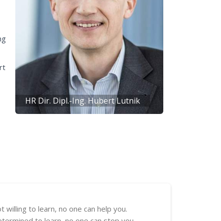
ng
rt
HR Dir. Dipl.-Ing. Hubert Lutnik
ot willing to learn, no one can help you.
etermined to learn, no one can stop you.