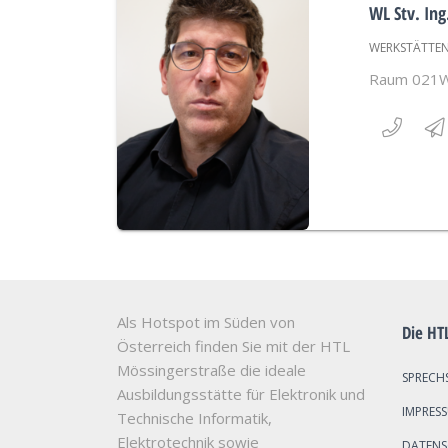
WL Stv. Ing
WERKSTÄTTENL
Raum 021
Als Hotspot im Süden von
Die HT
Österreich finden Sie mit der HTL
Mössingerstraße die ideale
SPRECH
Ausbildungsstätte für Elektronik und
IMPRES
Technische Informatik,
Elektrotechnik sowie
DATEN