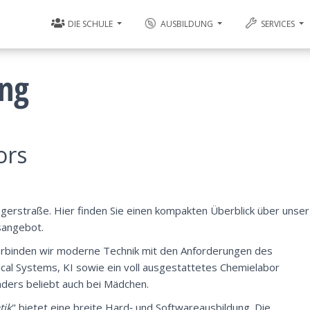
DIE SCHULE
AUSBILDUNG
SERVICES
ung
ors
rstraße. Hier finden Sie einen kompakten Überblick über unser
gsangebot.
erbinden wir moderne Technik mit den Anforderungen des
cal Systems, KI sowie ein voll ausgestattetes Chemielabor
ders beliebt auch bei Mädchen.
tik
" bietet eine breite Hard‑ und Softwareausbildung. Die