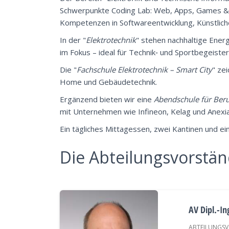
Schwerpunkte Coding Lab: Web, Apps, Games & 
Kompetenzen in Softwareentwicklung, Künstliche
In der "
Elektrotechnik
" stehen nachhaltige Ener
im Fokus – ideal für Technik‑ und Sportbegeister
Die "
Fachschule Elektrotechnik – Smart City
" ze
Home und Gebäudetechnik.
Ergänzend bieten wir eine
Abendschule für Beru
mit Unternehmen wie Infineon, Kelag und Anexia
Ein tägliches Mittagessen, zwei Kantinen und e
Die Abteilungsvorstä
AV Dipl.-In
ABTEILUNGSV