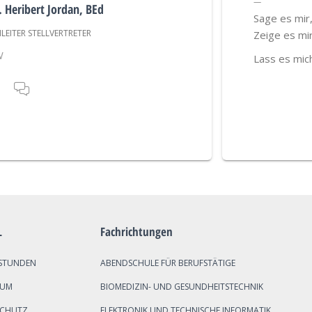
. Heribert Jordan, BEd
Sage es mir
EITER STELLVERTRETER
Zeige es mir
W
Lass es mic
L
Fachrichtungen
STUNDEN
ABENDSCHULE FÜR BERUFSTÄTIGE
SUM
BIOMEDIZIN- UND GESUNDHEITSTECHNIK
SCHUTZ
ELEKTRONIK UND TECHNISCHE INFORMATIK