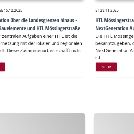
GE
15.12.2025
ET
28.11.2025
tion über die Landesgrenzen hinaus -
HTL Mössingerstraß
Bauelemente und HTL Mössingerstraße
NextGeneration Au
r zentralen Aufgaben einer HTL ist die
Die HTL Mössinger
rnetzung mit der lokalen und regionalen
bekanntzugeben, d
aft. Diese Zusammenarbeit schafft nicht
NextGeneration Au
ist.
MEHR