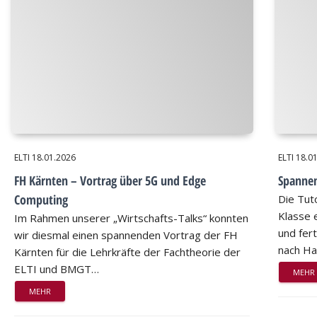
ELTI
18.01.2026
ELTI
18.0
FH Kärnten – Vortrag über 5G und Edge
Spannen
Computing
Die Tut
Klasse 
Im Rahmen unserer „Wirtschafts-Talks“ konnten
und fer
wir diesmal einen spannenden Vortrag der FH
nach H
Kärnten für die Lehrkräfte der Fachtheorie der
ELTI und BMGT…
MEHR
MEHR