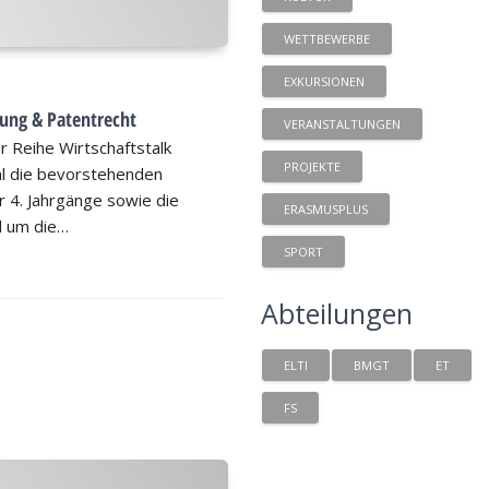
WETTBEWERBE
EXKURSIONEN
ung & Patentrecht
VERANSTALTUNGEN
 Reihe Wirtschaftstalk
PROJEKTE
l die bevorstehenden
 4. Jahrgänge sowie die
ERASMUSPLUS
d um die…
SPORT
Abteilungen
ELTI
BMGT
ET
FS