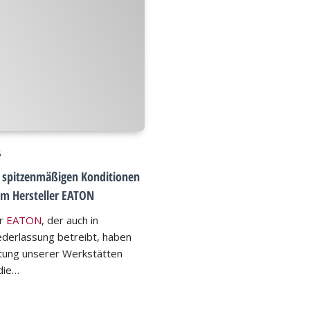
6
u spitzenmäßigen Konditionen
m Hersteller EATON
er
EATON
, der auch in
ederlassung betreibt, haben
ttung unserer Werkstätten
die…