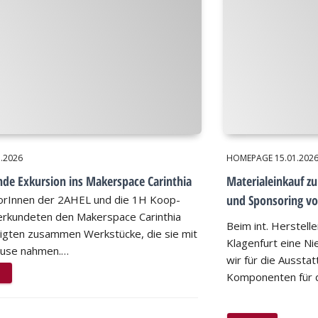
1.2026
HOMEPAGE
15.01.202
de Exkursion ins Makerspace Carinthia
Materialeinkauf z
und Sponsoring vo
orInnen der 2AHEL und die 1H Koop-
erkundeten den Makerspace Carinthia
Beim int. Herstell
tigten zusammen Werkstücke, die sie mit
Klagenfurt eine Ni
ause nahmen.…
wir für die Aussta
Komponenten für 