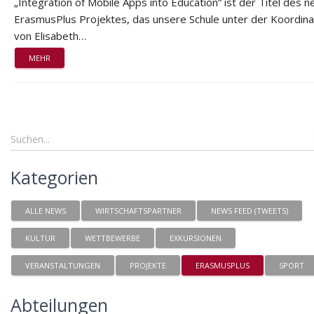
„Integration of Mobile Apps into Education“ ist der Titel des 
ErasmusPlus Projektes, das unsere Schule unter der Koordina
von Elisabeth…
MEHR
Kategorien
ALLE NEWS
WIRTSCHAFTSPARTNER
NEWS FEED (TWEETS)
KULTUR
WETTBEWERBE
EXKURSIONEN
VERANSTALTUNGEN
PROJEKTE
ERASMUSPLUS
SPORT
Abteilungen