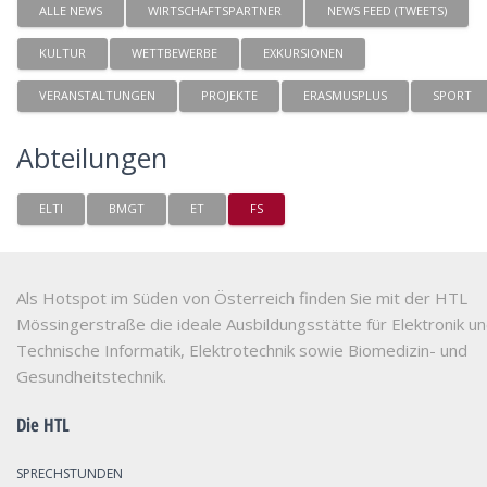
ALLE NEWS
WIRTSCHAFTSPARTNER
NEWS FEED (TWEETS)
KULTUR
WETTBEWERBE
EXKURSIONEN
VERANSTALTUNGEN
PROJEKTE
ERASMUSPLUS
SPORT
Abteilungen
ELTI
BMGT
ET
FS
Als Hotspot im Süden von Österreich finden Sie mit der HTL
Mössingerstraße die ideale Ausbildungsstätte für Elektronik u
Technische Informatik, Elektrotechnik sowie Biomedizin- und
Gesundheitstechnik.
Die HTL
SPRECHSTUNDEN