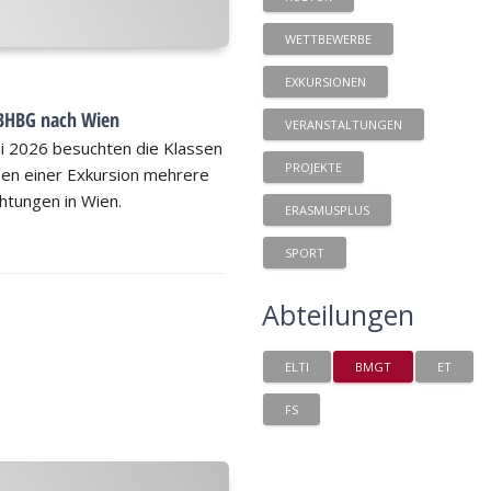
WETTBEWERBE
EXKURSIONEN
/BHBG nach Wien
VERANSTALTUNGEN
ai 2026 besuchten die Klassen
PROJEKTE
n einer Exkursion mehrere
chtungen in Wien.
ERASMUSPLUS
SPORT
Abteilungen
ELTI
BMGT
ET
FS