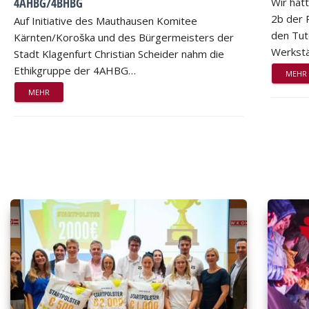
4AHBG/4BHBG
Wir hat
2b der 
Auf Initiative des Mauthausen Komitee
den Tut
Kärnten/Koroška und des Bürgermeisters der
Werkstä
Stadt Klagenfurt Christian Scheider nahm die
Ethikgruppe der 4AHBG…
MEHR
MEHR