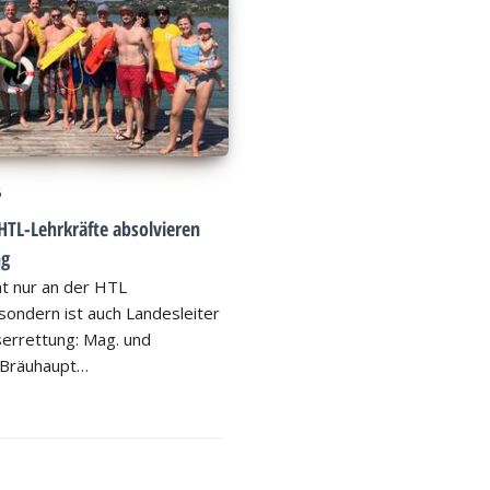
6
HTL-Lehrkräfte absolvieren
ng
ht nur an der HTL
ondern ist auch Landesleiter
errettung: Mag. und
 Bräuhaupt…