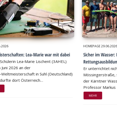
6.2026
HOMEPAGE
29.06.202
sterschaften: Lea-Marie war mit dabei
Sicher im Wasser: 
Rettungsausbildu
Schülerin Lea‑Marie Lischent (3AHEL)
 Juni 2026 an der
Er unterrichtet nic
n‑Weltmeisterschaft in Suhl (Deutschland)
Mössingerstraße, s
d durfte dort Österreich…
der Kärntner Wass
Professor Markus
MEHR