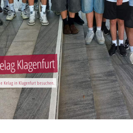
elag Klagenfurt
e Kelag in Klagenfurt besuchen.