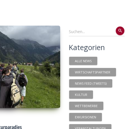
search
Kategorien
ALLE NEWS
WIRTSCHAFTSPARTNER
NEWS FEED (TWEETS)
KULTUR
WETTBEWERBE
EXKURSIONEN
urparadies
VERANSTALTUNGEN