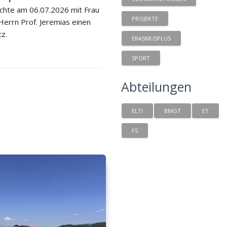
chte am 06.07.2026 mit Frau
PROJEKTE
 Herrn Prof. Jeremias einen
tz.
ERASMUSPLUS
SPORT
Abteilungen
ELTI
BMGT
ET
FS