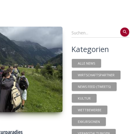
search
Kategorien
ALLE NEWS
WIRTSCHAFTSPARTNER
NEWS FEED (TWEETS)
KULTUR
WETTBEWERBE
EXKURSIONEN
urparadies
VERANSTALTUNGEN