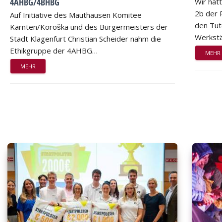
4AHBG/4BHBG
Wir hat
2b der 
Auf Initiative des Mauthausen Komitee
den Tut
Kärnten/Koroška und des Bürgermeisters der
Werkstä
Stadt Klagenfurt Christian Scheider nahm die
Ethikgruppe der 4AHBG…
MEHR
MEHR