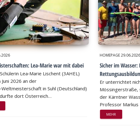
6.2026
HOMEPAGE
29.06.202
sterschaften: Lea-Marie war mit dabei
Sicher im Wasser: 
Rettungsausbildu
Schülerin Lea‑Marie Lischent (3AHEL)
 Juni 2026 an der
Er unterrichtet nic
n‑Weltmeisterschaft in Suhl (Deutschland)
Mössingerstraße, s
d durfte dort Österreich…
der Kärntner Wass
Professor Markus
MEHR