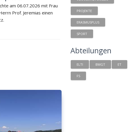
chte am 06.07.2026 mit Frau
PROJEKTE
 Herrn Prof. Jeremias einen
tz.
ERASMUSPLUS
SPORT
Abteilungen
ELTI
BMGT
ET
FS