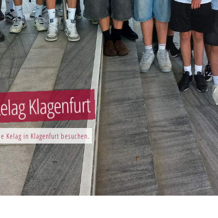
elag Klagenfurt
e Kelag in Klagenfurt besuchen.