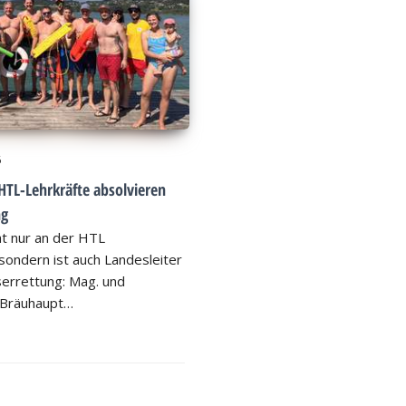
6
HTL-Lehrkräfte absolvieren
ng
ht nur an der HTL
ondern ist auch Landesleiter
errettung: Mag. und
 Bräuhaupt…