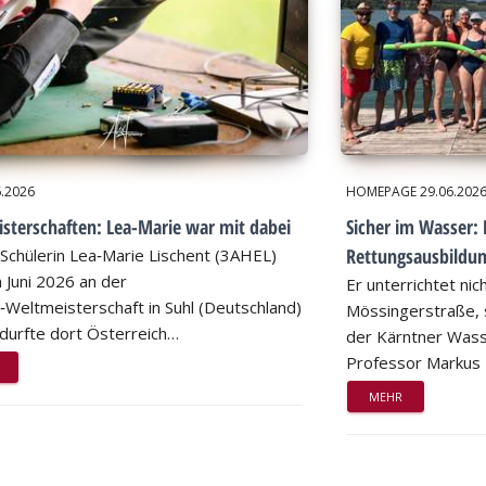
6.2026
HOMEPAGE
29.06.202
sterschaften: Lea-Marie war mit dabei
Sicher im Wasser: 
Rettungsausbildu
Schülerin Lea‑Marie Lischent (3AHEL)
 Juni 2026 an der
Er unterrichtet nic
n‑Weltmeisterschaft in Suhl (Deutschland)
Mössingerstraße, s
d durfte dort Österreich…
der Kärntner Wass
Professor Markus
MEHR