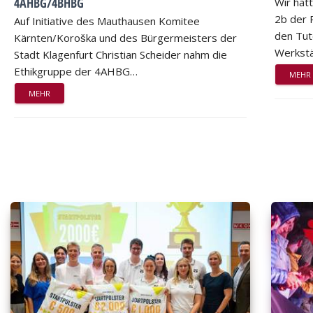
4AHBG/4BHBG
Wir hat
2b der 
Auf Initiative des Mauthausen Komitee
den Tut
Kärnten/Koroška und des Bürgermeisters der
Werkstä
Stadt Klagenfurt Christian Scheider nahm die
Ethikgruppe der 4AHBG…
MEHR
MEHR