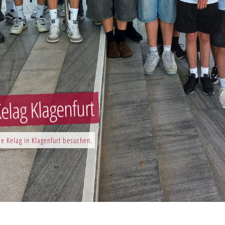
elag Klagenfurt
e Kelag in Klagenfurt besuchen.