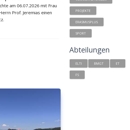
chte am 06.07.2026 mit Frau
PROJEKTE
 Herrn Prof. Jeremias einen
tz.
ERASMUSPLUS
SPORT
Abteilungen
ELTI
BMGT
ET
FS