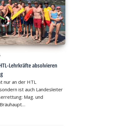
6
HTL-Lehrkräfte absolvieren
ng
ht nur an der HTL
ondern ist auch Landesleiter
errettung: Mag. und
 Bräuhaupt…