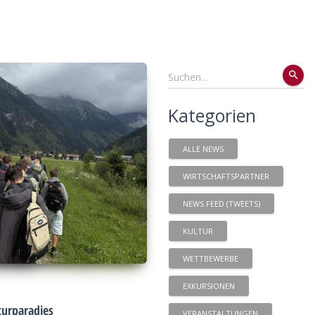
search
Kategorien
ALLE NEWS
WIRTSCHAFTSPARTNER
NEWS FEED (TWEETS)
KULTUR
WETTBEWERBE
EXKURSIONEN
urparadies
VERANSTALTUNGEN