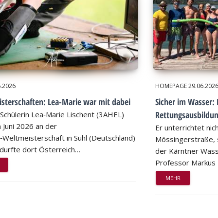
6.2026
HOMEPAGE
29.06.202
sterschaften: Lea-Marie war mit dabei
Sicher im Wasser: 
Rettungsausbildu
Schülerin Lea‑Marie Lischent (3AHEL)
 Juni 2026 an der
Er unterrichtet nic
n‑Weltmeisterschaft in Suhl (Deutschland)
Mössingerstraße, s
d durfte dort Österreich…
der Kärntner Wass
Professor Markus
MEHR