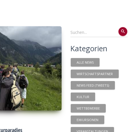
search
Kategorien
ALLE NEWS
WIRTSCHAFTSPARTNER
NEWS FEED (TWEETS)
KULTUR
WETTBEWERBE
EXKURSIONEN
urparadies
VERANSTALTUNGEN