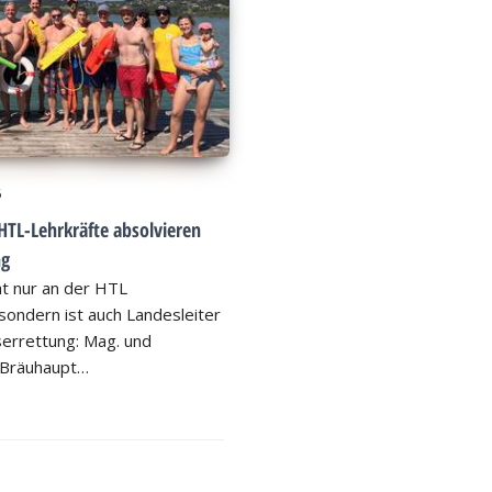
6
HTL-Lehrkräfte absolvieren
ng
ht nur an der HTL
ondern ist auch Landesleiter
errettung: Mag. und
 Bräuhaupt…