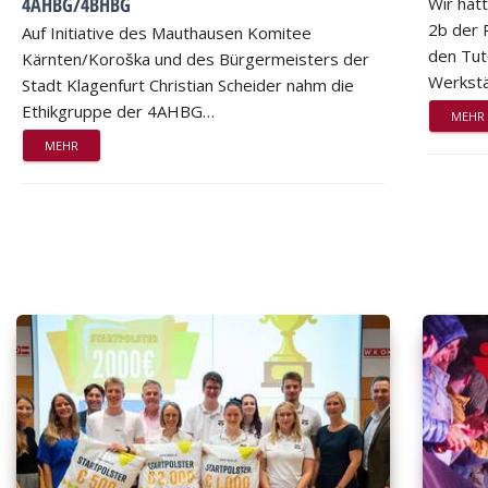
4AHBG/4BHBG
Wir hat
2b der 
Auf Initiative des Mauthausen Komitee
den Tut
Kärnten/Koroška und des Bürgermeisters der
Werkstä
Stadt Klagenfurt Christian Scheider nahm die
Ethikgruppe der 4AHBG…
MEHR
MEHR