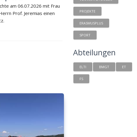
chte am 06.07.2026 mit Frau
PROJEKTE
 Herrn Prof. Jeremias einen
tz.
ERASMUSPLUS
SPORT
Abteilungen
ELTI
BMGT
ET
FS