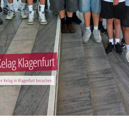
elag Klagenfurt
e Kelag in Klagenfurt besuchen.