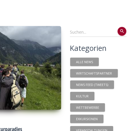
search
Kategorien
ALLE NEWS
WIRTSCHAFTSPARTNER
NEWS FEED (TWEETS)
KULTUR
WETTBEWERBE
EXKURSIONEN
urparadies
VERANSTALTUNGEN