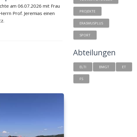
chte am 06.07.2026 mit Frau
PROJEKTE
 Herrn Prof. Jeremias einen
tz.
ERASMUSPLUS
SPORT
Abteilungen
ELTI
BMGT
ET
FS