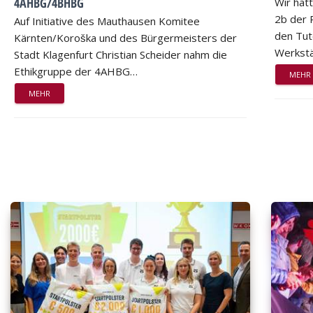
4AHBG/4BHBG
Wir hat
2b der 
Auf Initiative des Mauthausen Komitee
den Tut
Kärnten/Koroška und des Bürgermeisters der
Werkstä
Stadt Klagenfurt Christian Scheider nahm die
Ethikgruppe der 4AHBG…
MEHR
MEHR