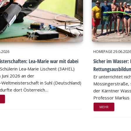
6.2026
HOMEPAGE
29.06.202
sterschaften: Lea-Marie war mit dabei
Sicher im Wasser: 
Rettungsausbildu
Schülerin Lea‑Marie Lischent (3AHEL)
 Juni 2026 an der
Er unterrichtet nic
n‑Weltmeisterschaft in Suhl (Deutschland)
Mössingerstraße, s
d durfte dort Österreich…
der Kärntner Wass
Professor Markus
MEHR