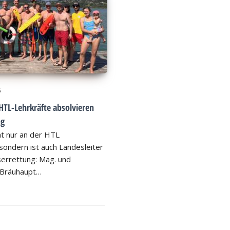
6
HTL-Lehrkräfte absolvieren
ng
ht nur an der HTL
ondern ist auch Landesleiter
errettung: Mag. und
 Bräuhaupt…