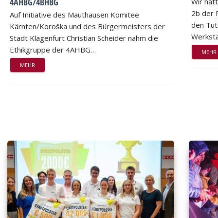
4AHBG/4BHBG
Wir hat
2b der 
Auf Initiative des Mauthausen Komitee
den Tut
Kärnten/Koroška und des Bürgermeisters der
Werkstä
Stadt Klagenfurt Christian Scheider nahm die
Ethikgruppe der 4AHBG…
MEHR
MEHR