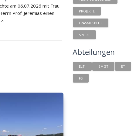
chte am 06.07.2026 mit Frau
PROJEKTE
 Herrn Prof. Jeremias einen
tz.
ERASMUSPLUS
SPORT
Abteilungen
ELTI
BMGT
ET
FS