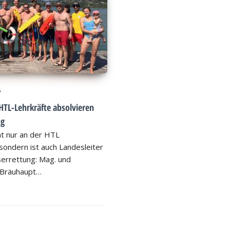
6
HTL-Lehrkräfte absolvieren
ng
ht nur an der HTL
ondern ist auch Landesleiter
errettung: Mag. und
 Bräuhaupt…