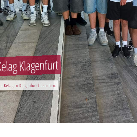
elag Klagenfurt
e Kelag in Klagenfurt besuchen.