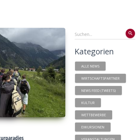
search
Kategorien
ALLE NEWS
WIRTSCHAFTSPARTNER
NEWS FEED (TWEETS)
KULTUR
WETTBEWERBE
EXKURSIONEN
urparadies
VERANSTALTUNGEN