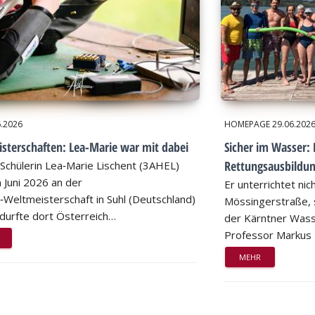
6.2026
HOMEPAGE
29.06.202
sterschaften: Lea-Marie war mit dabei
Sicher im Wasser: 
Rettungsausbildu
Schülerin Lea‑Marie Lischent (3AHEL)
 Juni 2026 an der
Er unterrichtet nic
n‑Weltmeisterschaft in Suhl (Deutschland)
Mössingerstraße, s
d durfte dort Österreich…
der Kärntner Wass
Professor Markus
MEHR