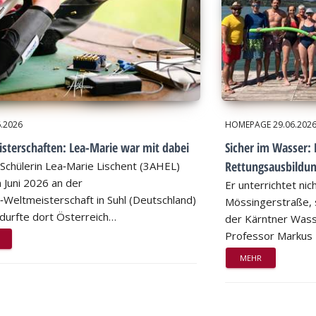
6.2026
HOMEPAGE
29.06.202
sterschaften: Lea-Marie war mit dabei
Sicher im Wasser: 
Rettungsausbildu
Schülerin Lea‑Marie Lischent (3AHEL)
 Juni 2026 an der
Er unterrichtet nic
n‑Weltmeisterschaft in Suhl (Deutschland)
Mössingerstraße, s
d durfte dort Österreich…
der Kärntner Wass
Professor Markus
MEHR