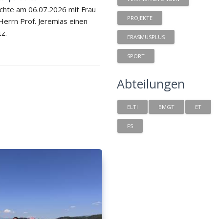
chte am 06.07.2026 mit Frau
PROJEKTE
 Herrn Prof. Jeremias einen
tz.
ERASMUSPLUS
SPORT
Abteilungen
ELTI
BMGT
ET
FS