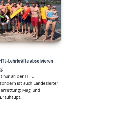
6
HTL-Lehrkräfte absolvieren
ng
ht nur an der HTL
ondern ist auch Landesleiter
errettung: Mag. und
 Bräuhaupt…