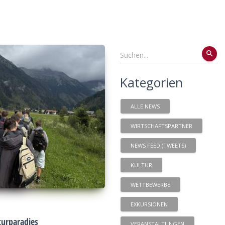
search
Kategorien
ALLE NEWS
WIRTSCHAFTSPARTNER
NEWS FEED (TWEETS)
KULTUR
WETTBEWERBE
EXKURSIONEN
urparadies
VERANSTALTUNGEN