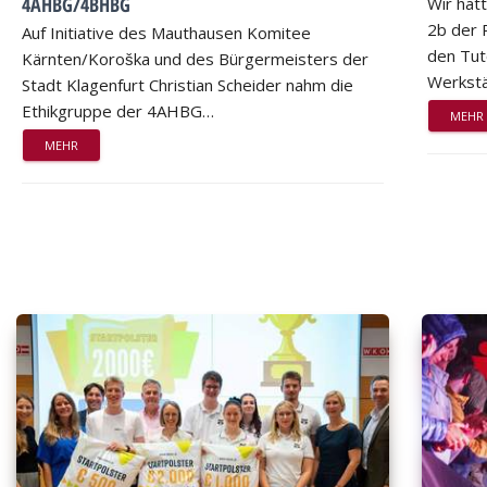
4AHBG/4BHBG
Wir hat
2b der 
Auf Initiative des Mauthausen Komitee
den Tut
Kärnten/Koroška und des Bürgermeisters der
Werkstä
Stadt Klagenfurt Christian Scheider nahm die
Ethikgruppe der 4AHBG…
MEHR
MEHR