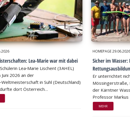
6.2026
HOMEPAGE
29.06.202
sterschaften: Lea-Marie war mit dabei
Sicher im Wasser: 
Rettungsausbildu
Schülerin Lea‑Marie Lischent (3AHEL)
 Juni 2026 an der
Er unterrichtet nic
n‑Weltmeisterschaft in Suhl (Deutschland)
Mössingerstraße, s
d durfte dort Österreich…
der Kärntner Wass
Professor Markus
MEHR