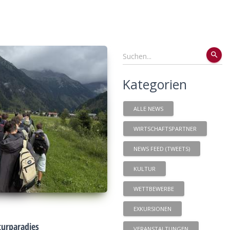
search
Kategorien
ALLE NEWS
WIRTSCHAFTSPARTNER
NEWS FEED (TWEETS)
KULTUR
WETTBEWERBE
EXKURSIONEN
urparadies
VERANSTALTUNGEN