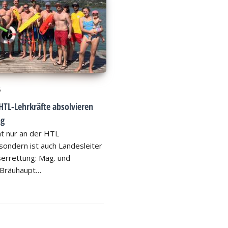
6
HTL-Lehrkräfte absolvieren
ng
ht nur an der HTL
ondern ist auch Landesleiter
errettung: Mag. und
 Bräuhaupt…