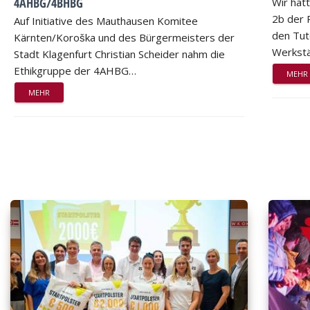
4AHBG/4BHBG
Wir hat
2b der 
Auf Initiative des Mauthausen Komitee
den Tut
Kärnten/Koroška und des Bürgermeisters der
Werkstä
Stadt Klagenfurt Christian Scheider nahm die
Ethikgruppe der 4AHBG…
MEHR
MEHR