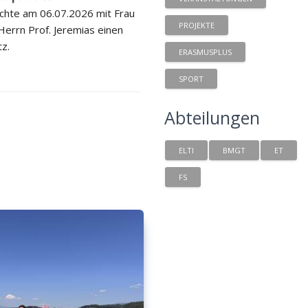
chte am 06.07.2026 mit Frau
PROJEKTE
 Herrn Prof. Jeremias einen
tz.
ERASMUSPLUS
SPORT
Abteilungen
ELTI
BMGT
ET
FS