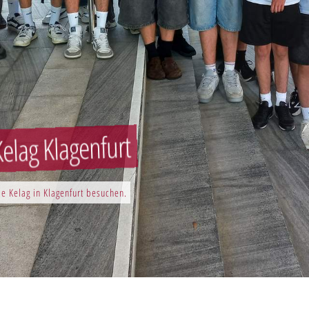
elag Klagenfurt
e Kelag in Klagenfurt besuchen.