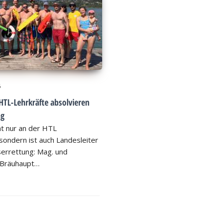
6
HTL-Lehrkräfte absolvieren
ng
ht nur an der HTL
ondern ist auch Landesleiter
errettung: Mag. und
 Bräuhaupt…