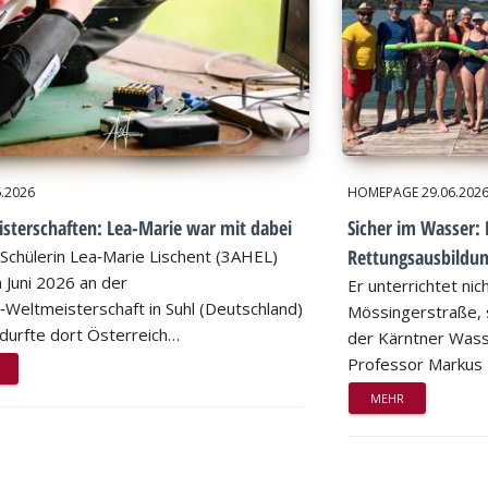
6.2026
HOMEPAGE
29.06.202
sterschaften: Lea-Marie war mit dabei
Sicher im Wasser: 
Rettungsausbildu
Schülerin Lea‑Marie Lischent (3AHEL)
 Juni 2026 an der
Er unterrichtet nic
n‑Weltmeisterschaft in Suhl (Deutschland)
Mössingerstraße, s
d durfte dort Österreich…
der Kärntner Wass
Professor Markus
MEHR