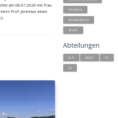
chte am 06.07.2026 mit Frau
PROJEKTE
 Herrn Prof. Jeremias einen
tz.
ERASMUSPLUS
SPORT
Abteilungen
ELTI
BMGT
ET
FS