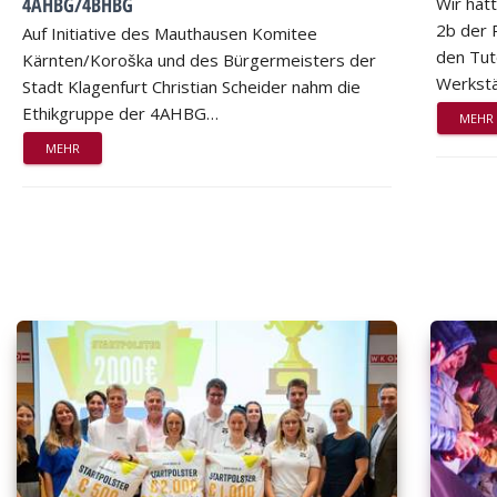
4AHBG/4BHBG
Wir hat
2b der 
Auf Initiative des Mauthausen Komitee
den Tut
Kärnten/Koroška und des Bürgermeisters der
Werkstä
Stadt Klagenfurt Christian Scheider nahm die
Ethikgruppe der 4AHBG…
MEHR
MEHR