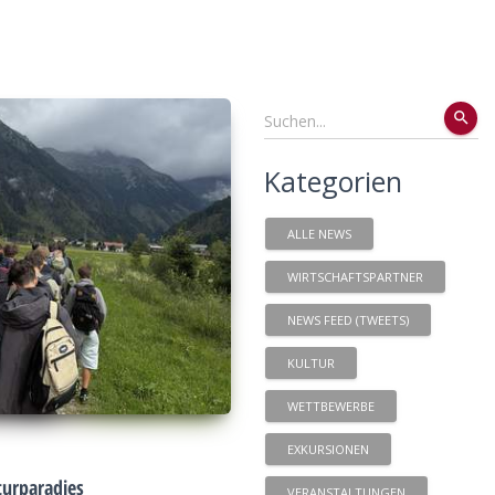
search
Kategorien
ALLE NEWS
WIRTSCHAFTSPARTNER
NEWS FEED (TWEETS)
KULTUR
WETTBEWERBE
EXKURSIONEN
urparadies
VERANSTALTUNGEN