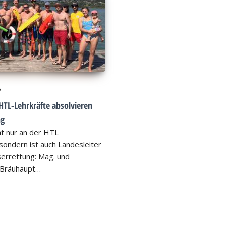
6
HTL-Lehrkräfte absolvieren
ng
ht nur an der HTL
ondern ist auch Landesleiter
errettung: Mag. und
 Bräuhaupt…