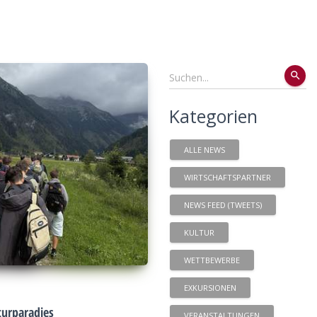
search
Kategorien
ALLE NEWS
WIRTSCHAFTSPARTNER
NEWS FEED (TWEETS)
KULTUR
WETTBEWERBE
EXKURSIONEN
urparadies
VERANSTALTUNGEN