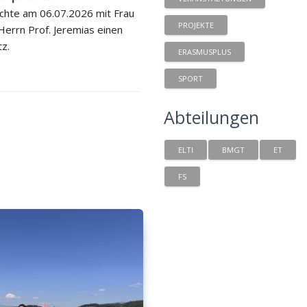
chte am 06.07.2026 mit Frau
PROJEKTE
 Herrn Prof. Jeremias einen
tz.
ERASMUSPLUS
SPORT
Abteilungen
ELTI
BMGT
ET
FS