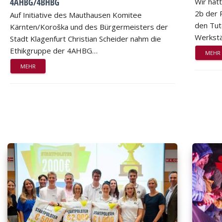
4AHBG/4BHBG
Wir hat
2b der 
Auf Initiative des Mauthausen Komitee
den Tut
Kärnten/Koroška und des Bürgermeisters der
Werkstä
Stadt Klagenfurt Christian Scheider nahm die
Ethikgruppe der 4AHBG…
MEHR
MEHR