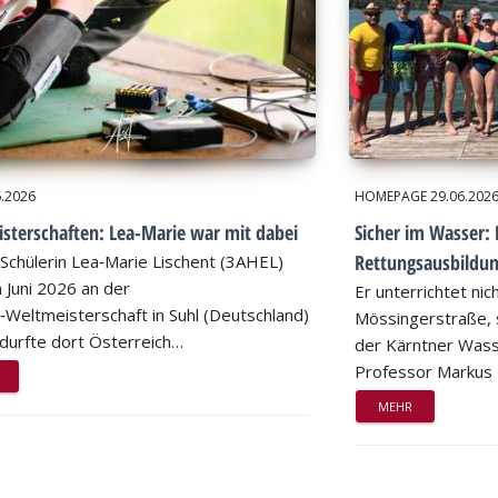
6.2026
HOMEPAGE
29.06.202
sterschaften: Lea-Marie war mit dabei
Sicher im Wasser: 
Rettungsausbildu
Schülerin Lea‑Marie Lischent (3AHEL)
 Juni 2026 an der
Er unterrichtet nic
n‑Weltmeisterschaft in Suhl (Deutschland)
Mössingerstraße, s
d durfte dort Österreich…
der Kärntner Wass
Professor Markus
MEHR