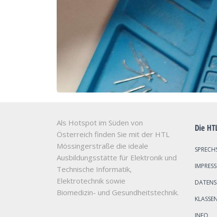
Als Hotspot im Süden von
Die HT
Österreich finden Sie mit der HTL
Mössingerstraße die ideale
SPRECH
Ausbildungsstätte für Elektronik und
IMPRES
Technische Informatik,
Elektrotechnik sowie
DATEN
Biomedizin- und Gesundheitstechnik.
KLASSE
INFO