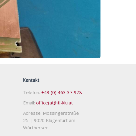
Kontakt
Telefon:
+43 (0) 463 37 978
Email:
office(at)htl-klu.at
Adresse: Mössingerstraße
25
|
9020 Klagenfurt am
Wörthersee