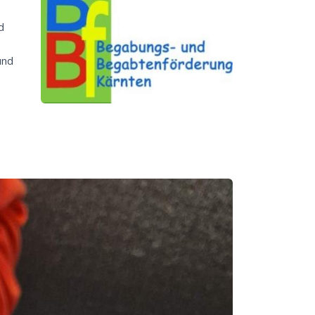
d
und