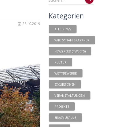
Kategorien
26.10.2019
ALLE NEWS
WIRTSCHAFTSPARTNER
NEWS FEED (TWEETS)
KULTUR
WETTBEWERBE
EXKURSIONEN
VERANSTALTUNGEN
PROJEKTE
ERASMUSPLUS