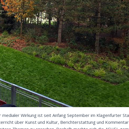
er medialer Wirkung ist seit Anfang September im Klagenfurter St
nterricht über Kunst und Kultur, Berichterstattung und Kommentare
eitere Themen zu sprechen. Deshalb machte sich die
4CHEL
geme