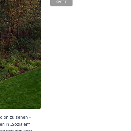
SPORT
adion zu sehen –
n in „Sozialen“
insam mit ihrer