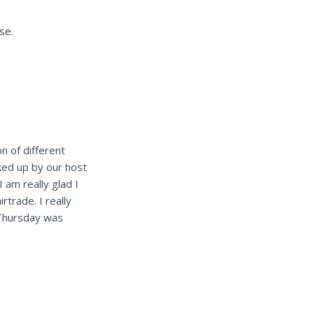
se.
n of different
ked up by our host
 am really glad I
rtrade. I really
 Thursday was