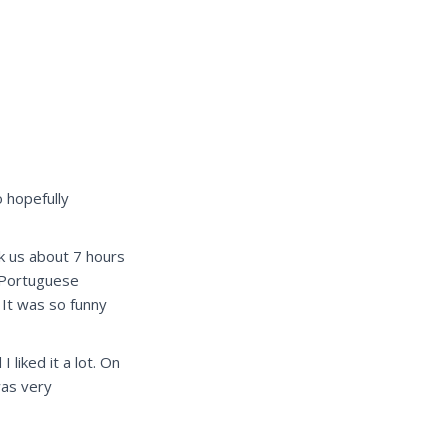
o hopefully
k us about 7 hours
y Portuguese
It was so funny
 liked it a lot. On
was very