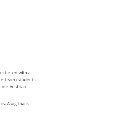
 started with a
Our team (students
 our Austrian
is. A big thank