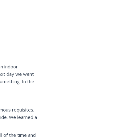
an indoor
next day we went
omething. In the
amous requisites,
ride. We learned a
l of the time and