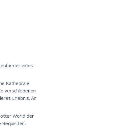
ngenfarmer eines
che Kathedrale
die verschiedenen
eres Erlebnis. An
Potter World der
 Requisiten,