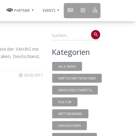
PARTNER
EVENTS
search
 und der 3AHBG mit
Kategorien
alien, Deutschland,
ALLE NEWS
20.02.2017
WIRTSCHAFTSPARTNER
NEWS FEED (TWEETS)
KULTUR
WETTBEWERBE
EXKURSIONEN