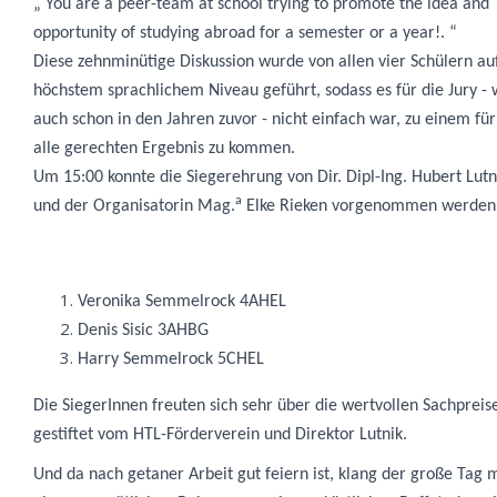
„ You are a peer-team at school trying to promote the idea and
opportunity of studying abroad for a semester or a year!. “
Diese zehnminütige Diskussion wurde von allen vier Schülern au
höchstem sprachlichem Niveau geführt, sodass es für die Jury - 
auch schon in den Jahren zuvor - nicht einfach war, zu einem für
alle gerechten Ergebnis zu kommen.
Um 15:00 konnte die Siegerehrung von
Dir. Dipl-Ing. Hubert Lutn
a
und der Organisatorin
Mag.
Elke Rieken
vorgenommen werden
Veronika Semmelrock 4AHEL
Denis Sisic 3AHBG
Harry Semmelrock 5CHEL
Die SiegerInnen freuten sich sehr über die wertvollen Sachpreis
gestiftet vom HTL-Förderverein und Direktor Lutnik.
Und da nach getaner Arbeit gut feiern ist, klang der große Tag m