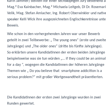
Karin Jammer
) stellten vor einer sechsköpfigen Jury bestehend 
a
a
Mag.
Eva Kainbacher, Mag.
Michaela Leitgeb, DI Dr. Rosemar
Velik, Mag. Stefan Amlacher, Ing. Robert Oberwinkler
und nativ
speaker
Kelli Wick
ihre ausgezeichneten Englischkenntnisse unte
Beweis.
Wie schon in den vorhergehenden Jahren war unser Bewerb
geteilt in zwei
Teilbewerbe: „ The young ones“ (erste und zweite
Jahrgänge) und „The older ones“ (dritte bis fünfte Jahrgänge).
So erklärten unsere KandidatInnen der ersten beiden Jahrgänge
beispielsweise was sie tun würden „… if they could be an animal
for a day “, wogegen die KandidatInnen der höheren Jahrgänge
Themen wie „ Do you believe that smartphone addicition is a
serious problem?“ mit großer Wortgewandtheit präsentierten.
Die KandidatInnen der ersten zwei Jahrgänge wurden in zwei
Runden gewertet.