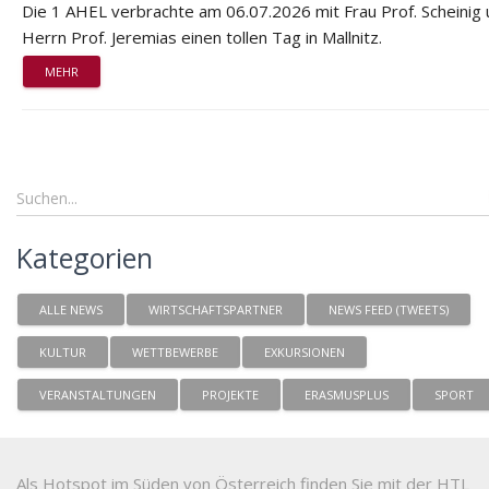
Die 1 AHEL verbrachte am 06.07.2026 mit Frau Prof. Scheinig
Herrn Prof. Jeremias einen tollen Tag in Mallnitz.
MEHR
Kategorien
ALLE NEWS
WIRTSCHAFTSPARTNER
NEWS FEED (TWEETS)
KULTUR
WETTBEWERBE
EXKURSIONEN
VERANSTALTUNGEN
PROJEKTE
ERASMUSPLUS
SPORT
Als Hotspot im Süden von Österreich finden Sie mit der HTL