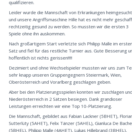
qualifizieren.
Leider wurde die Mannschaft von Erkrankungen heimgesucht
und unsere Angriffsmaschine Hille hat es nicht mehr geschaff
rechtzeitig gesund zu werden. So mussten wir die ersten 3
Spiele ohne ihn auskommen.
Nach großartigem Start verletzte sich Philipp Malle im erste
Satz und fiel für das restliche Turnier aus. Gute Besserung u
hoffentlich ist nichts gerissen!!!!!
Dezimiert und ohne Wechselspieler mussten wir uns zum Tei
sehr knapp unseren Gruppengegnern Steiermark, Wien,
Oberösterreich und Vorarlberg geschlagen geben.
Aber bei den Platzierungsspielen konnten wir zuschlagen un
Niederösterreich in 2 Sätzen besiegen. Dank grandioser
Leistungen erreichten wir eine Top 10-Platzierung.
Die Mannschaft, gebildet aus Fabian Lackner (5BHET), Floria
Sutterlüty (5AHET), Felix Tänzer (5AHEL), Gianluca De Bache
(5BHEL), Philipp Malle (4AHET), Lukas Hillebrand (3BHEL),