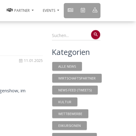
PARTNER
EVENTS
search
Kategorien
11.01.2025
ALLE NEWS
WIRTSCHAFTSPARTNER
rgenshow, im
NEWS FEED (TWEETS)
.
KULTUR
WETTBEWERBE
EXKURSIONEN