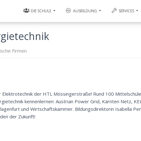
DIE SCHULE
AUSBILDUNG
SERVICES
gietechnik
ische Firmen
r Elektrotechnik der HTL Mössingerstraße! Rund 100 Mittelschüle
rgietechnik kennenlernen: Austrian Power Grid, Kärnten Netz, KE
genfurt und Wirtschaftskammer. Bildungsdirektorin Isabella Pen
den der Zukunft!