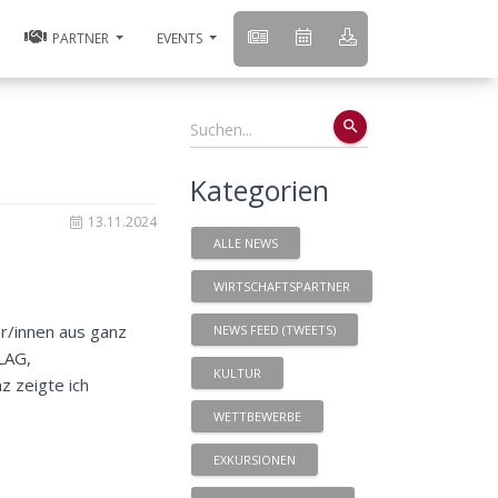
PARTNER
EVENTS
search
Kategorien
13.11.2024
ALLE NEWS
WIRTSCHAFTSPARTNER
r/innen aus ganz
NEWS FEED (TWEETS)
LAG,
KULTUR
z zeigte ich
WETTBEWERBE
EXKURSIONEN