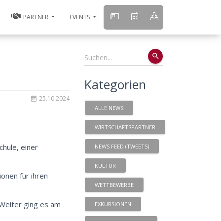
PARTNER
EVENTS
search
Kategorien
25.10.2024
ALLE NEWS
WIRTSCHAFTSPARTNER
hule, einer
NEWS FEED (TWEETS)
KULTUR
onen für ihren
WETTBEWERBE
 Weiter ging es am
EXKURSIONEN