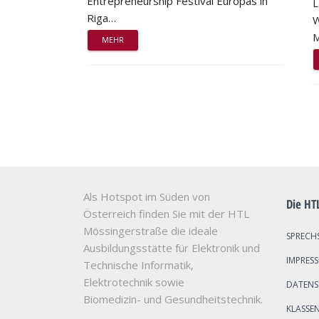
Entrepreneurship Festival Europas in
L
Riga…
W
M
MEHR
Als Hotspot im Süden von
Die HT
Österreich finden Sie mit der HTL
Mössingerstraße die ideale
SPRECH
Ausbildungsstätte für Elektronik und
IMPRES
Technische Informatik,
Elektrotechnik sowie
DATEN
Biomedizin- und Gesundheitstechnik.
KLASSE