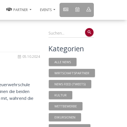
PARTNER
EVENTS
search
Kategorien
05.10.2024
ALLE NEWS
WIRTSCHAFTSPARTNER
feuerwehrschule
NEWS FEED (TWEETS)
inen die beiden
KULTUR
 mit, während die
WETTBEWERBE
EXKURSIONEN