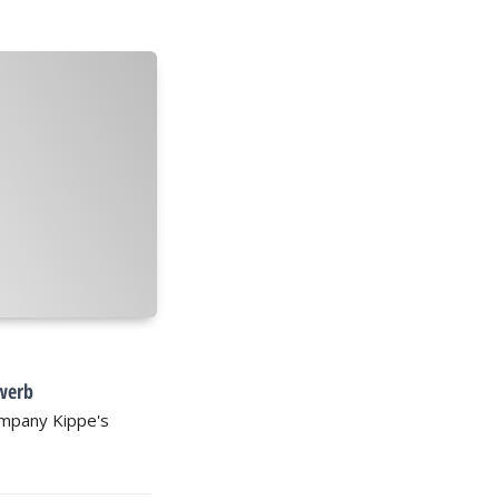
werb
Company Kippe's