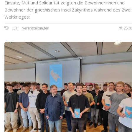
Einsatz, Mut und Solidarität zeigten die Bewohnerinnen und
Bewohner der griechischen Insel Zakynthos während des Zwei
Weltkrieges:
ELTI
Veranstaltungen
25.0