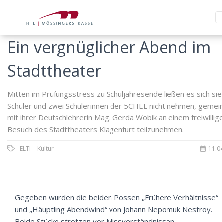
Ein vergnüglicher Abend im
Stadttheater
Mitten im Prüfungsstress zu Schuljahresende ließen es sich si
Schüler und zwei Schülerinnen der 5CHEL nicht nehmen, geme
mit ihrer Deutschlehrerin Mag. Gerda Wobik an einem freiwillig
Besuch des Stadttheaters Klagenfurt teilzunehmen.
ELTI
Kultur
11.0
Gegeben wurden die beiden Possen „Frühere Verhältnisse“
und „Häuptling Abendwind“ von Johann Nepomuk Nestroy.
Beide Stücke strotzen vor Missverständnissen,