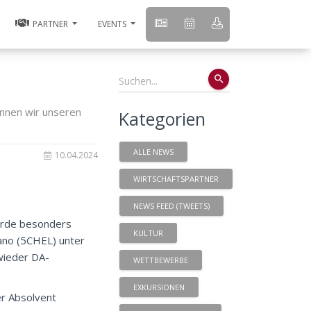
PARTNER
EVENTS
search
nnen wir unseren
Kategorien
ALLE NEWS
10.04.2024
WIRTSCHAFTSPARTNER
NEWS FEED (TWEETS)
wurde besonders
KULTUR
ano (5CHEL) unter
wieder DA-
WETTBEWERBE
EXKURSIONEN
er Absolvent