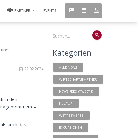
PARTNER
EVENTS
search
 und
Kategorien
ALLE NEWS
22.02.2024
WIRTSCHAFTSPARTNER
NEWS FEED (TWEETS)
ch in den
KULTUR
anagement uvm. -
WETTBEWERBE
 als auch das
EXKURSIONEN