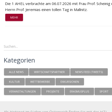
Die 1 AHEL verbrachte am 06.07.2026 mit Frau Prof. Scheinig
Herrn Prof. Jeremias einen tollen Tag in Mallnitz.
MEHR
Kategorien
ALLE NEWS
WIRTSCHAFTSPARTNER
NEWS FEED (TWEETS)
KULTUR
WETTBEWERBE
EXKURSIONEN
VERANSTALTUNGEN
PROJEKTE
ERASMUSPLUS
SPORT
Als Hotspot im Süden von Österreich finden Sie mit der HTL