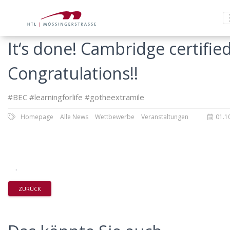
It‘s done! Cambridge certified
Congratulations!!
#BEC #learningforlife #gotheextramile
Homepage
Alle News
Wettbewerbe
Veranstaltungen
01.1
.
ZURÜCK