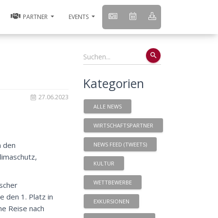
PARTNER
EVENTS
search
Kategorien
27.06.2023
ALLE NEWS
WIRTSCHAFTSPARTNER
n den
NEWS FEED (TWEETS)
limaschutz,
KULTUR
WETTBEWERBE
ischer
 den 1. Platz in
EXKURSIONEN
ne Reise nach