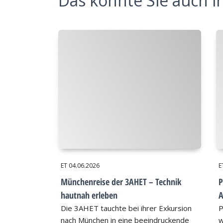
Das könnte Sie auch in
ET
04.06.2026
E
Münchenreise der 3AHET – Technik
P
hautnah erleben
A
Die 3AHET tauchte bei ihrer Exkursion
P
nach München in eine beeindruckende
w