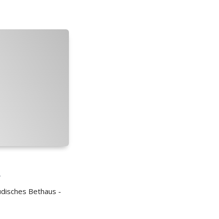
T
disches Bethaus -