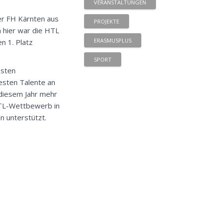
VERANSTALTUNGEN
er FH Kärnten aus
PROJEKTE
h hier war die HTL
ERASMUSPLUS
n 1. Platz
SPORT
esten
besten Talente an
 diesem Jahr mehr
 HTL-Wettbewerb in
n unterstützt.