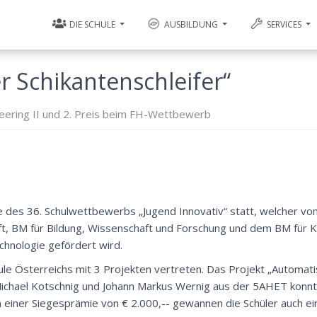
DIE SCHULE
AUSBILDUNG
SERVICES
r Schikantenschleifer“
ineering II und 2. Preis beim FH-Wettbewerb
le des 36. Schulwettbewerbs „Jugend Innovativ“ statt, welcher vo
ft, BM für Bildung, Wissenschaft und Forschung und dem BM für K
chnologie gefördert wird.
le Österreichs mit 3 Projekten vertreten. Das Projekt „Automat
 Michael Kotschnig und Johann Markus Wernig aus der 5AHET konnte
n einer Siegesprämie von € 2.000,-- gewannen die Schüler auch ei