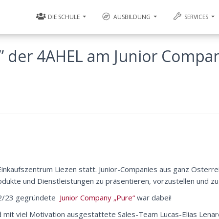
DIE SCHULE
AUSBILDUNG
SERVICES
” der 4AHEL am Junior Compa
Einkaufszentrum Liezen statt. Junior-Companies aus ganz Österrei
rodukte und Dienstleistungen zu präsentieren, vorzustellen und zu
22/23 gegründete
Junior Company „Pure“
war dabei!
ld mit viel Motivation ausgestattete Sales-Team
Lucas-Elias Lenar