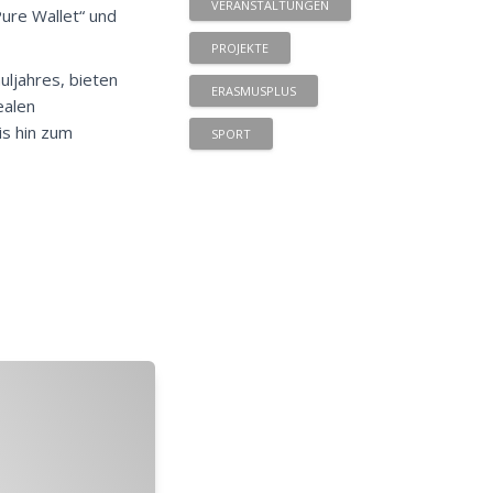
VERANSTALTUNGEN
ure Wallet“
und
PROJEKTE
uljahres, bieten
ERASMUSPLUS
ealen
is hin zum
SPORT