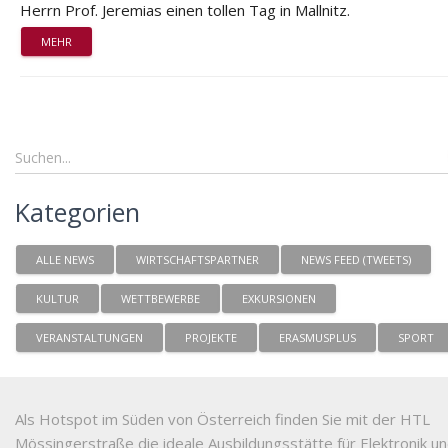
Herrn Prof. Jeremias einen tollen Tag in Mallnitz.
MEHR
Kategorien
ALLE NEWS
WIRTSCHAFTSPARTNER
NEWS FEED (TWEETS)
KULTUR
WETTBEWERBE
EXKURSIONEN
VERANSTALTUNGEN
PROJEKTE
ERASMUSPLUS
SPORT
Als Hotspot im Süden von Österreich finden Sie mit der HTL
Mössingerstraße die ideale Ausbildungsstätte für Elektronik u