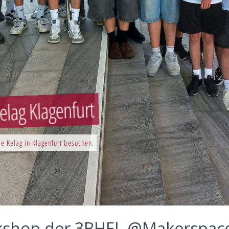
elag Klagenfurt
e Kelag in Klagenfurt besuchen.
kshop der 3BHEL @Makerspac