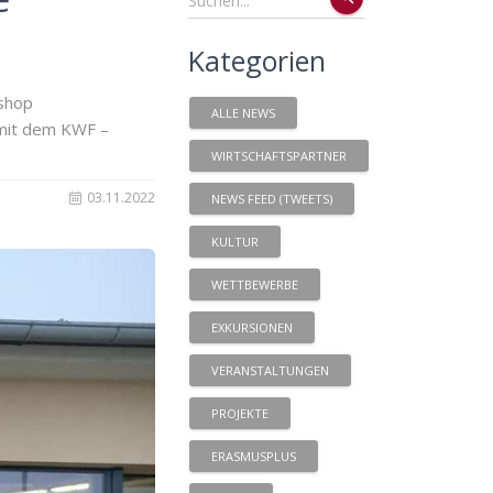
Kategorien
kshop
ALLE NEWS
 mit dem KWF –
WIRTSCHAFTSPARTNER
03.11.2022
NEWS FEED (TWEETS)
KULTUR
WETTBEWERBE
EXKURSIONEN
VERANSTALTUNGEN
PROJEKTE
ERASMUSPLUS