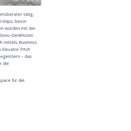
ensberater tätig,
rships, bevor
pen wurden mit der
e Bono-Denkhüten
h mittels Business
 Elevator Pitch
egeistern – das
r die
pace für die