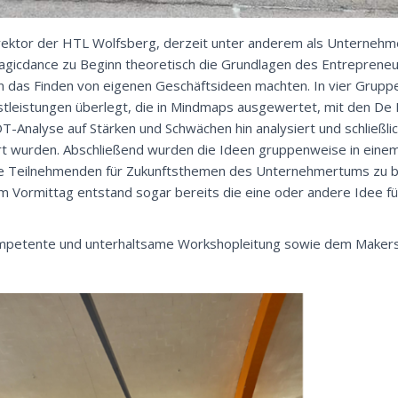
irektor der HTL Wolfsberg, derzeit unter anderem als Unternehm
Magicdance zu Beginn theoretisch die Grundlagen des Entrepreneu
n an das Finden von eigenen Geschäftsideen machten. In vier Grup
stleistungen überlegt, die in Mindmaps ausgewertet, mit den D
-Analyse auf Stärken und Schwächen hin analysiert und schließlic
rt wurden. Abschließend wurden die Ideen gruppenweise in einem
die Teilnehmenden für Zukunftsthemen des Unternehmertums zu b
em Vormittag entstand sogar bereits die eine oder andere Idee fü
kompetente und unterhaltsame Workshopleitung sowie dem Makers