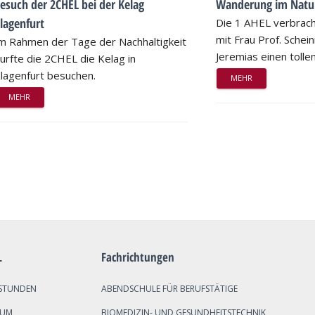
esuch der 2CHEL bei der Kelag
Wanderung im Natu
lagenfurt
Die 1 AHEL verbrac
mit Frau Prof. Schei
m Rahmen der Tage der Nachhaltigkeit
Jeremias einen tollen
urfte die 2CHEL die Kelag in
lagenfurt besuchen.
MEHR
MEHR
L
Fachrichtungen
STUNDEN
ABENDSCHULE FÜR BERUFSTÄTIGE
SUM
BIOMEDIZIN- UND GESUNDHEITSTECHNIK