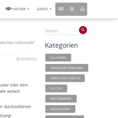
PARTNER
EVENTS
search
nischen Informatik“
Kategorien
ALLE NEWS
30.09.2022
WIRTSCHAFTSPARTNER
NEWS FEED (TWEETS)
rucker oder dem
KULTUR
ehr einfach
WETTBEWERBE
er durchzuführen!
EXKURSIONEN
tzung!