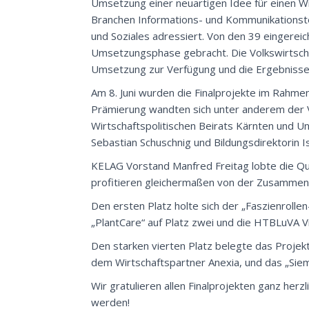
Umsetzung einer neuartigen Idee für einen W
Branchen Informations- und Kommunikationst
und Soziales adressiert. Von den 39 eingerei
Umsetzungsphase gebracht. Die Volkswirtschaf
Umsetzung zur Verfügung und die Ergebnisse 
Am 8. Juni wurden die Finalprojekte im Rahmen
Prämierung wandten sich unter anderem der 
Wirtschaftspolitischen Beirats Kärnten und 
Sebastian Schuschnig und Bildungsdirektorin 
KELAG Vorstand Manfred Freitag lobte die Q
profitieren gleichermaßen von der Zusammena
Den ersten Platz holte sich der „Faszienrol
„PlantCare“ auf Platz zwei und die HTBLuVA Vil
Den starken vierten Platz belegte das Projek
dem Wirtschaftspartner Anexia, und das „Siem
Wir gratulieren allen Finalprojekten ganz herz
werden!