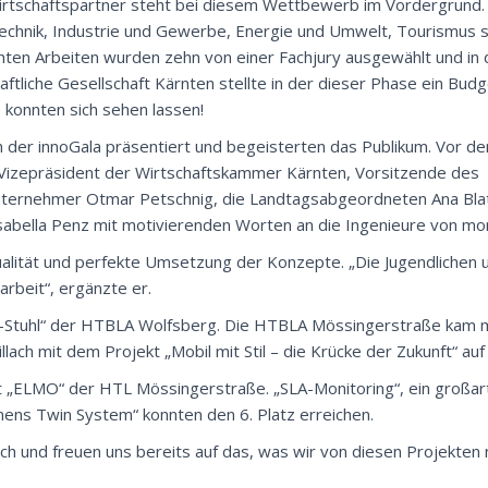
irtschaftspartner steht bei diesem Wettbewerb im Vordergrund.
echnik, Industrie und Gewerbe, Energie und Umwelt, Tourismus 
chten Arbeiten wurden zehn von einer Fachjury ausgewählt und in 
tliche Gesellschaft Kärnten stellte in der dieser Phase ein Budg
konnten sich sehen lassen!
 der innoGala präsentiert und begeisterten das Publikum. Vor der
Vizepräsident der Wirtschaftskammer Kärnten, Vorsitzende des
Unternehmer Otmar Petschnig, die Landtagsabgeordneten Ana Blat
Isabella Penz mit motivierenden Worten an die Ingenieure von mo
ualität und perfekte Umsetzung der Konzepte. „Die Jugendliche
rbeit“, ergänzte er.
len-Stuhl“ der HTBLA Wolfsberg. Die HTBLA Mössingerstraße kam m
lach mit dem Projekt „Mobil mit Stil – die Krücke der Zukunft“ auf 
t „ELMO“ der HTL Mössingerstraße. „SLA-Monitoring“, ein großart
ens Twin System“ konnten den 6. Platz erreichen.
lich und freuen uns bereits auf das, was wir von diesen Projekten