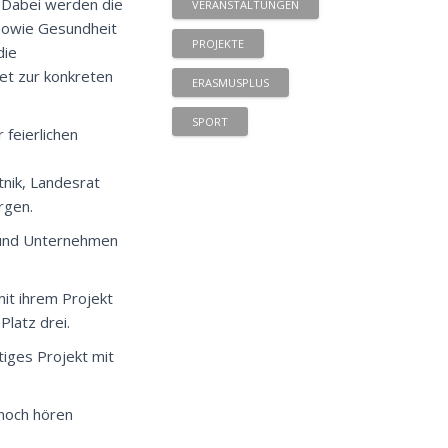
 Dabei werden die
VERANSTALTUNGEN
sowie Gesundheit
PROJEKTE
die
et zur konkreten
ERASMUSPLUS
SPORT
 feierlichen
nik, Landesrat
rgen.
n und Unternehmen
it ihrem Projekt
Platz drei.
iges Projekt mit
 noch hören