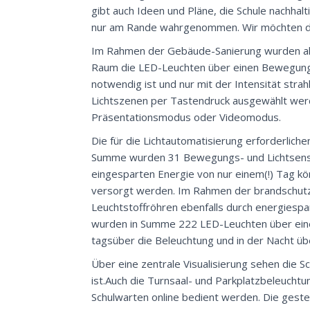
gibt auch Ideen und Pläne, die Schule nachhal
nur am Rande wahrgenommen. Wir möchten de
Im Rahmen der Gebäude-Sanierung wurden all
Raum die LED-Leuchten über einen Bewegungs- 
notwendig ist und nur mit der Intensität strah
Lichtszenen per Tastendruck ausgewählt werd
Präsentationsmodus oder Videomodus.
Die für die Lichtautomatisierung erforderlic
Summe wurden 31 Bewegungs- und Lichtsenso
eingesparten Energie von nur einem(!) Tag k
versorgt werden. Im Rahmen der brandschutz
Leuchtstoffröhren ebenfalls durch energies
wurden in Summe 222 LED-Leuchten über eine
tagsüber die Beleuchtung und in der Nacht 
Über eine zentrale Visualisierung sehen die S
ist.Auch die Turnsaal- und Parkplatzbeleucht
Schulwarten online bedient werden. Die geste