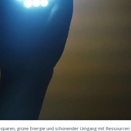
rgiesparen, grüne Energie und schonender Umgang mit Ressourcen