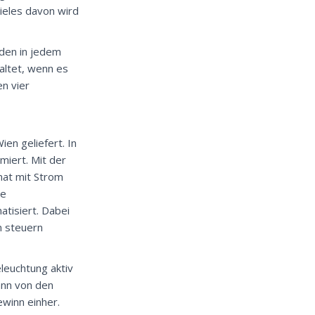
Vieles davon wird
den in jedem
altet, wenn es
en vier
en geliefert. In
iert. Mit der
nat mit Strom
le
tisiert. Dabei
n steuern
leuchtung aktiv
ann von den
ewinn einher.