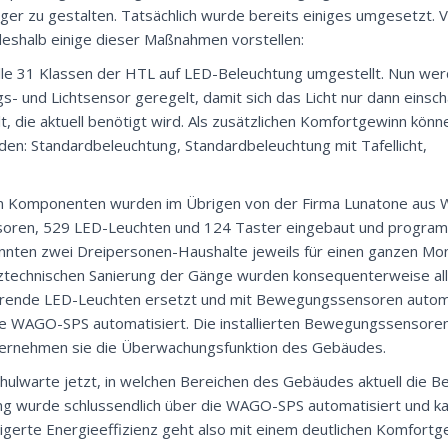
tiger zu gestalten. Tatsächlich wurde bereits einiges umgesetzt. 
shalb einige dieser Maßnahmen vorstellen:
e 31 Klassen der HTL auf LED-Beleuchtung umgestellt. Nun wer
und Lichtsensor geregelt, damit sich das Licht nur dann einsch
lt, die aktuell benötigt wird. Als zusätzlichen Komfortgewinn könn
en: Standardbeleuchtung, Standardbeleuchtung mit Tafellicht,
hen Komponenten wurden im Übrigen von der Firma Lunatone aus Wi
ren, 529 LED-Leuchten und 124 Taster eingebaut und programm
önnten zwei Dreipersonen-Haushalte jeweils für einen ganzen Mo
technischen Sanierung der Gänge wurden konsequenterweise al
parende LED-Leuchten ersetzt und mit Bewegungssensoren automa
 WAGO-SPS automatisiert. Die installierten Bewegungssensore
übernehmen sie die Überwachungsfunktion des Gebäudes.
chulwarte jetzt, in welchen Bereichen des Gebäudes aktuell die Be
ung wurde schlussendlich über die WAGO-SPS automatisiert und k
igerte Energieeffizienz geht also mit einem deutlichen Komfortg