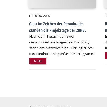
ELTI
08.07.2026
E
Ganz im Zeichen der Demokratie
B
standen die Projekttage der 2BHEL
K
Nach dem Besuch von zwei
I
Gerichtsverhandlungen am Dienstag
d
stand am Mittwoch eine Führung durch
K
das Landhaus Klagenfurt am Programm.
MEHR
Als Hotspot im Süden von