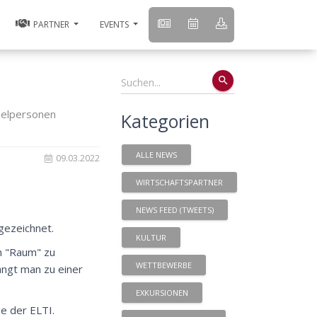
PARTNER
EVENTS
search
zelpersonen
Kategorien
ALLE NEWS
09.03.2022
WIRTSCHAFTSPARTNER
NEWS FEED (TWEETS)
gezeichnet.
KULTUR
n "Raum" zu
WETTBEWERBE
ngt man zu einer
EXKURSIONEN
e der ELTI.