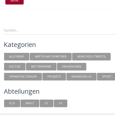
MEHR
Kategorien
ALLE NEWS
WIRTSCHAFTSPARTNER
NEWS FEED (TWEETS)
KULTUR
WETTBEWERBE
EXKURSIONEN
VERANSTALTUNGEN
PROJEKTE
ERASMUSPLUS
SPORT
Abteilungen
ELTI
BMGT
ET
FS