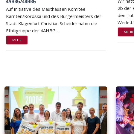
4AHBG/4BHBG
Wir hat
2b der 
Auf Initiative des Mauthausen Komitee
den Tut
Kärnten/Koroška und des Bürgermeisters der
Werkstä
Stadt Klagenfurt Christian Scheider nahm die
Ethikgruppe der 4AHBG…
MEHR
MEHR