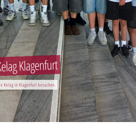
elag Klagenfurt
e Kelag in Klagenfurt besuchen.