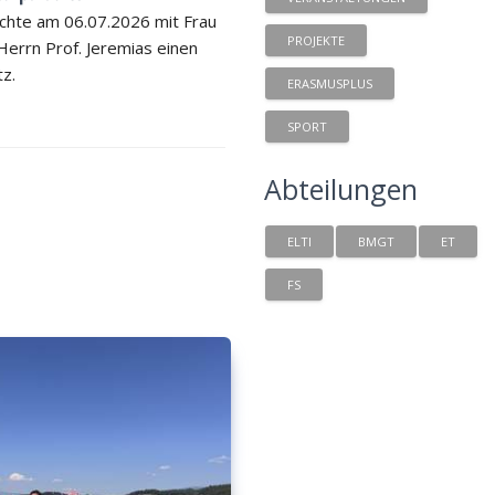
chte am 06.07.2026 mit Frau
PROJEKTE
 Herrn Prof. Jeremias einen
tz.
ERASMUSPLUS
SPORT
Abteilungen
ELTI
BMGT
ET
FS