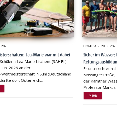
6.2026
HOMEPAGE
29.06.202
sterschaften: Lea-Marie war mit dabei
Sicher im Wasser: 
Rettungsausbildu
Schülerin Lea‑Marie Lischent (3AHEL)
 Juni 2026 an der
Er unterrichtet nic
n‑Weltmeisterschaft in Suhl (Deutschland)
Mössingerstraße, s
d durfte dort Österreich…
der Kärntner Wass
Professor Markus
MEHR