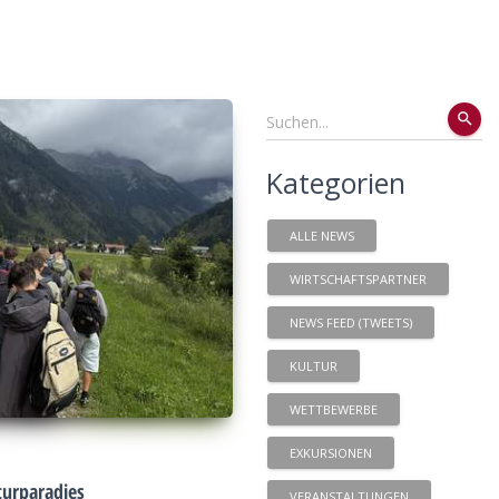
search
Kategorien
ALLE NEWS
WIRTSCHAFTSPARTNER
NEWS FEED (TWEETS)
KULTUR
WETTBEWERBE
EXKURSIONEN
urparadies
VERANSTALTUNGEN