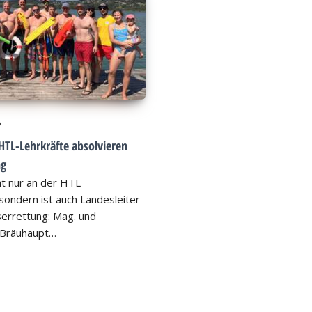
6
HTL-Lehrkräfte absolvieren
ng
ht nur an der HTL
ondern ist auch Landesleiter
errettung: Mag. und
 Bräuhaupt…