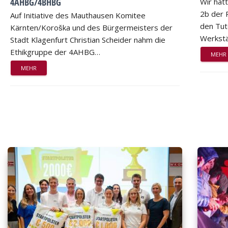
4AHBG/4BHBG
Wir hat
2b der 
Auf Initiative des Mauthausen Komitee
den Tut
Kärnten/Koroška und des Bürgermeisters der
Werkstä
Stadt Klagenfurt Christian Scheider nahm die
Ethikgruppe der 4AHBG…
MEHR
MEHR