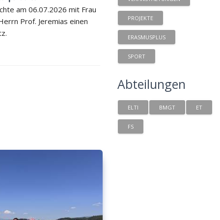
chte am 06.07.2026 mit Frau
PROJEKTE
 Herrn Prof. Jeremias einen
tz.
ERASMUSPLUS
SPORT
Abteilungen
ELTI
BMGT
ET
FS