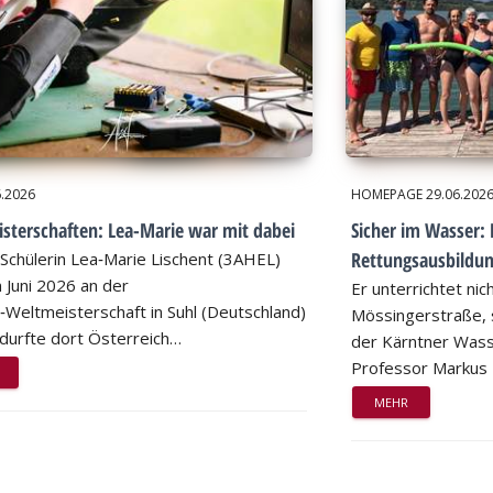
6.2026
HOMEPAGE
29.06.202
sterschaften: Lea-Marie war mit dabei
Sicher im Wasser: 
Rettungsausbildu
Schülerin Lea‑Marie Lischent (3AHEL)
 Juni 2026 an der
Er unterrichtet nic
n‑Weltmeisterschaft in Suhl (Deutschland)
Mössingerstraße, s
d durfte dort Österreich…
der Kärntner Wass
Professor Markus
MEHR