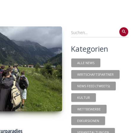
search
Kategorien
ALLE NEWS
WIRTSCHAFTSPARTNER
NEWS FEED (TWEETS)
KULTUR
WETTBEWERBE
EXKURSIONEN
urparadies
VERANSTALTUNGEN