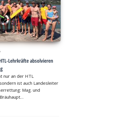
6
HTL-Lehrkräfte absolvieren
ng
ht nur an der HTL
ondern ist auch Landesleiter
errettung: Mag. und
 Bräuhaupt…