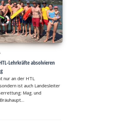
6
HTL-Lehrkräfte absolvieren
ng
ht nur an der HTL
ondern ist auch Landesleiter
errettung: Mag. und
 Bräuhaupt…