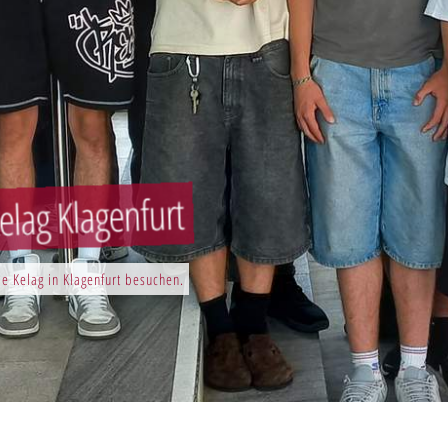
elag Klagenfurt
e Kelag in Klagenfurt besuchen.