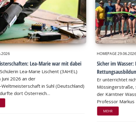
6.2026
HOMEPAGE
29.06.202
sterschaften: Lea-Marie war mit dabei
Sicher im Wasser: 
Rettungsausbildu
Schülerin Lea‑Marie Lischent (3AHEL)
 Juni 2026 an der
Er unterrichtet nic
n‑Weltmeisterschaft in Suhl (Deutschland)
Mössingerstraße, s
d durfte dort Österreich…
der Kärntner Wass
Professor Markus
MEHR