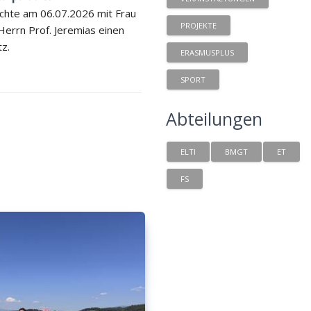
chte am 06.07.2026 mit Frau
PROJEKTE
 Herrn Prof. Jeremias einen
tz.
ERASMUSPLUS
SPORT
Abteilungen
ELTI
BMGT
ET
FS