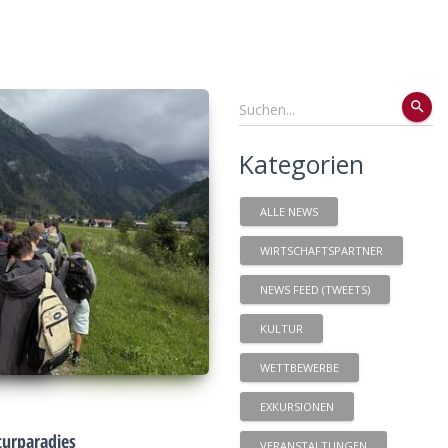
search
Kategorien
ALLE NEWS
WIRTSCHAFTSPARTNER
NEWS FEED (TWEETS)
KULTUR
WETTBEWERBE
EXKURSIONEN
urparadies
VERANSTALTUNGEN