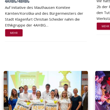
4AHBG/4BHBG
Wir hat
2b der 
Auf Initiative des Mauthausen Komitee
den Tut
Kärnten/Koroška und des Bürgermeisters der
Werkstä
Stadt Klagenfurt Christian Scheider nahm die
Ethikgruppe der 4AHBG…
MEHR
MEHR