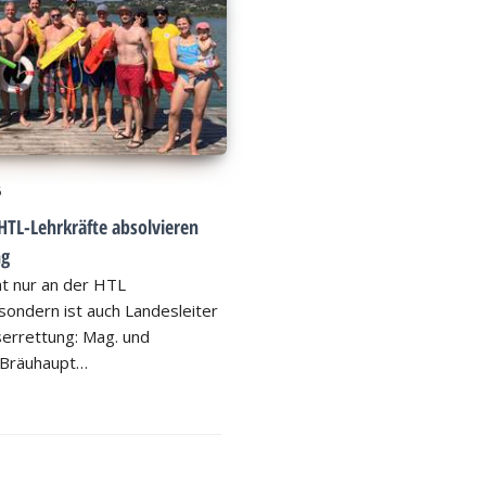
6
HTL-Lehrkräfte absolvieren
ng
ht nur an der HTL
ondern ist auch Landesleiter
errettung: Mag. und
 Bräuhaupt…