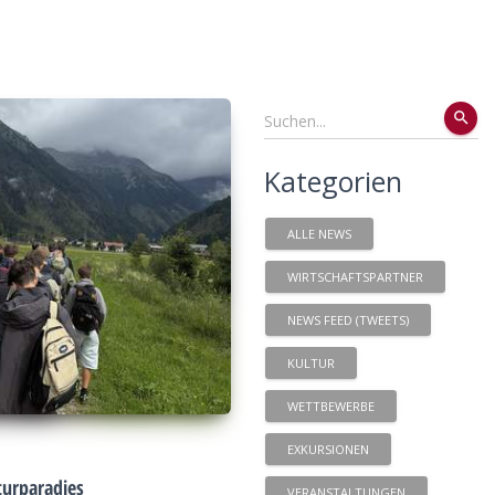
search
Kategorien
ALLE NEWS
WIRTSCHAFTSPARTNER
NEWS FEED (TWEETS)
KULTUR
WETTBEWERBE
EXKURSIONEN
urparadies
VERANSTALTUNGEN