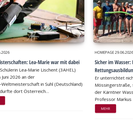
6.2026
HOMEPAGE
29.06.202
sterschaften: Lea-Marie war mit dabei
Sicher im Wasser: 
Rettungsausbildu
Schülerin Lea‑Marie Lischent (3AHEL)
 Juni 2026 an der
Er unterrichtet nic
n‑Weltmeisterschaft in Suhl (Deutschland)
Mössingerstraße, s
d durfte dort Österreich…
der Kärntner Wass
Professor Markus
MEHR