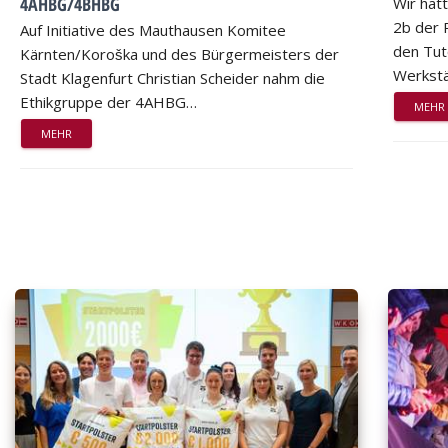
4AHBG/4BHBG
Wir hat
2b der 
Auf Initiative des Mauthausen Komitee
den Tut
Kärnten/Koroška und des Bürgermeisters der
Werkstä
Stadt Klagenfurt Christian Scheider nahm die
Ethikgruppe der 4AHBG…
MEHR
MEHR