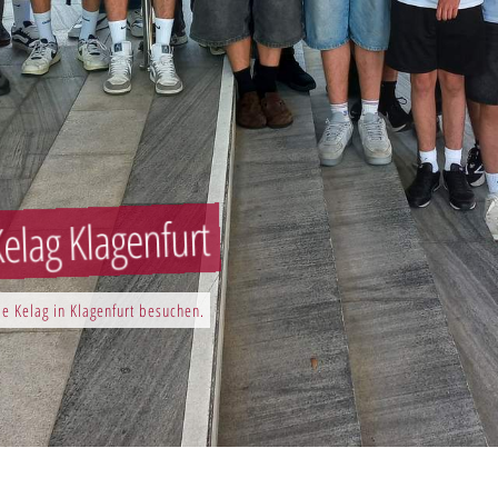
elag Klagenfurt
e Kelag in Klagenfurt besuchen.