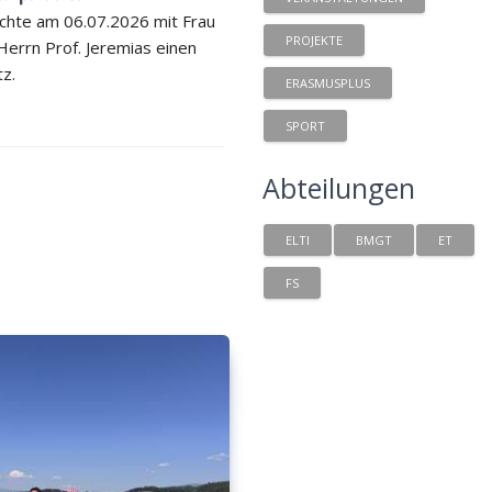
chte am 06.07.2026 mit Frau
PROJEKTE
 Herrn Prof. Jeremias einen
tz.
ERASMUSPLUS
SPORT
Abteilungen
ELTI
BMGT
ET
FS