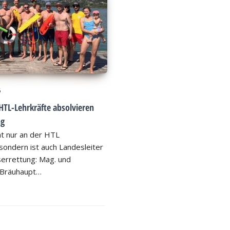
6
HTL-Lehrkräfte absolvieren
ng
ht nur an der HTL
ondern ist auch Landesleiter
errettung: Mag. und
 Bräuhaupt…