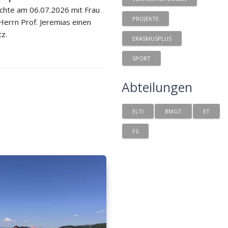
chte am 06.07.2026 mit Frau
PROJEKTE
 Herrn Prof. Jeremias einen
tz.
ERASMUSPLUS
SPORT
Abteilungen
ELTI
BMGT
ET
FS