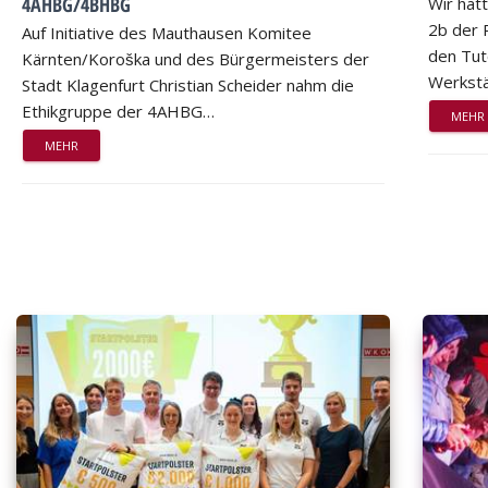
4AHBG/4BHBG
Wir hat
2b der 
Auf Initiative des Mauthausen Komitee
den Tut
Kärnten/Koroška und des Bürgermeisters der
Werkstä
Stadt Klagenfurt Christian Scheider nahm die
Ethikgruppe der 4AHBG…
MEHR
MEHR