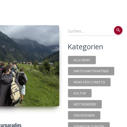
search
Kategorien
ALLE NEWS
WIRTSCHAFTSPARTNER
NEWS FEED (TWEETS)
KULTUR
WETTBEWERBE
EXKURSIONEN
urparadies
VERANSTALTUNGEN