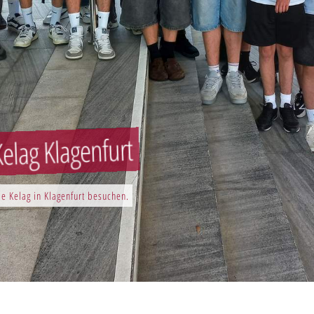
elag Klagenfurt
e Kelag in Klagenfurt besuchen.