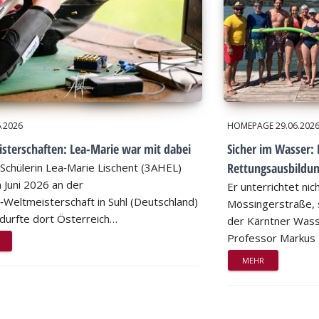
6.2026
HOMEPAGE
29.06.202
sterschaften: Lea-Marie war mit dabei
Sicher im Wasser: 
Rettungsausbildu
Schülerin Lea‑Marie Lischent (3AHEL)
 Juni 2026 an der
Er unterrichtet nic
n‑Weltmeisterschaft in Suhl (Deutschland)
Mössingerstraße, s
d durfte dort Österreich…
der Kärntner Wass
Professor Markus
MEHR