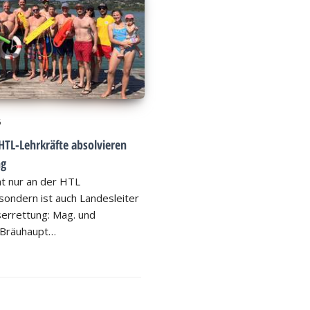
6
HTL-Lehrkräfte absolvieren
ng
ht nur an der HTL
ondern ist auch Landesleiter
errettung: Mag. und
 Bräuhaupt…