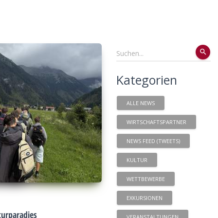
search
Kategorien
ALLE NEWS
WIRTSCHAFTSPARTNER
NEWS FEED (TWEETS)
KULTUR
WETTBEWERBE
EXKURSIONEN
urparadies
VERANSTALTUNGEN