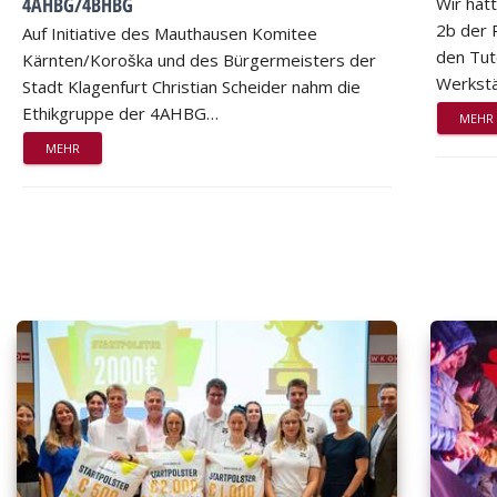
4AHBG/4BHBG
Wir hat
2b der 
Auf Initiative des Mauthausen Komitee
den Tut
Kärnten/Koroška und des Bürgermeisters der
Werkstä
Stadt Klagenfurt Christian Scheider nahm die
Ethikgruppe der 4AHBG…
MEHR
MEHR