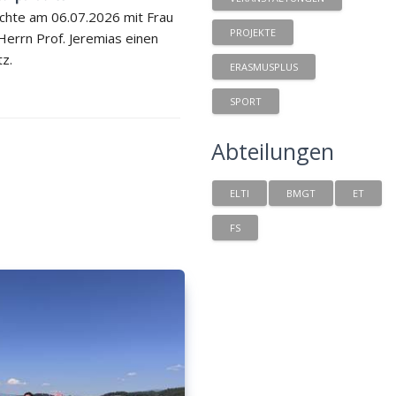
chte am 06.07.2026 mit Frau
PROJEKTE
 Herrn Prof. Jeremias einen
tz.
ERASMUSPLUS
SPORT
Abteilungen
ELTI
BMGT
ET
FS