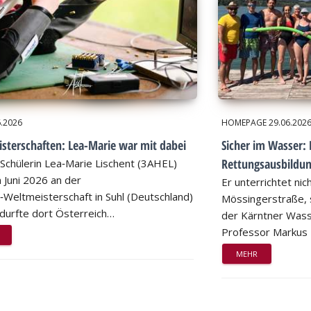
6.2026
HOMEPAGE
29.06.202
sterschaften: Lea-Marie war mit dabei
Sicher im Wasser: 
Rettungsausbildu
Schülerin Lea‑Marie Lischent (3AHEL)
 Juni 2026 an der
Er unterrichtet nic
n‑Weltmeisterschaft in Suhl (Deutschland)
Mössingerstraße, s
d durfte dort Österreich…
der Kärntner Wass
Professor Markus
MEHR