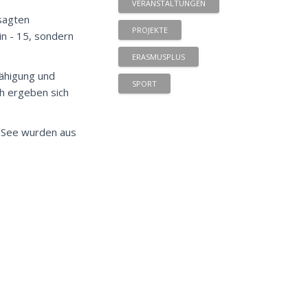
VERANSTALTUNGEN
esagten
PROJEKTE
n - 15, sondern
ERASMUSPLUS
fähigung und
SPORT
ch ergeben sich
m See wurden aus