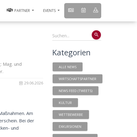
PARTNER
EVENTS
search
Kategorien
g: Mag. und
ALLE NEWS
r.
WIRTSCHAFTSPARTNER
29.06.2026
NEWS FEED (TWEETS)
KULTUR
e-Maßnahmen. Am
WETTBEWERBE
rschein. Bei der
EXKURSIONEN
cken- und