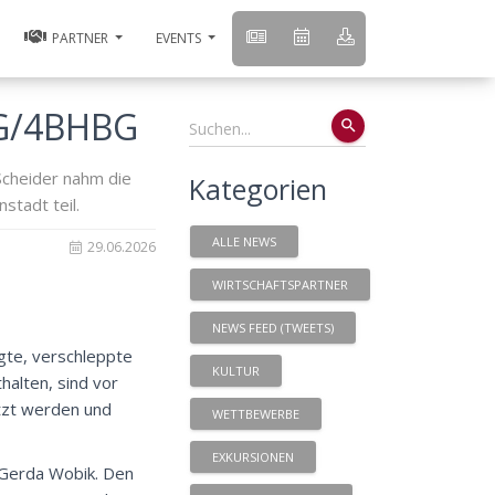
PARTNER
EVENTS
BG/4BHBG
search
Scheider nahm die
Kategorien
stadt teil.
ALLE NEWS
29.06.2026
WIRTSCHAFTSPARTNER
NEWS FEED (TWEETS)
gte, verschleppte
KULTUR
alten, sind vor
tzt werden und
WETTBEWERBE
EXKURSIONEN
 Gerda Wobik. Den