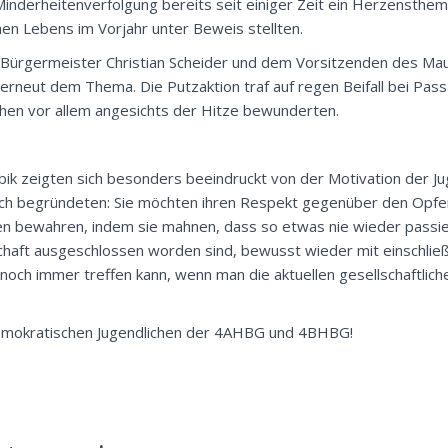
Minderheitenverfolgung bereits seit einiger Zeit ein Herzensthem
en Lebens im Vorjahr unter Beweis stellten.
n Bürgermeister Christian Scheider und dem Vorsitzenden des M
erneut dem Thema. Die Putzaktion traf auf regen Beifall bei Pas
hen vor allem angesichts der Hitze bewunderten.
k zeigten sich besonders beeindruckt von der Motivation der Jug
rlich begründeten: Sie möchten ihren Respekt gegenüber den Opfe
en bewahren, indem sie mahnen, dass so etwas nie wieder passier
chaft ausgeschlossen worden sind, bewusst wieder mit einschließ
noch immer treffen kann, wenn man die aktuellen gesellschaftlic
demokratischen Jugendlichen der 4AHBG und 4BHBG!