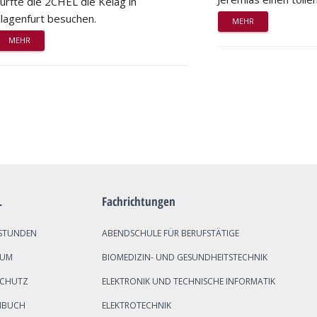
urfte die 2CHEL die Kelag in
lagenfurt besuchen.
MEHR
MEHR
L
Fachrichtungen
STUNDEN
ABENDSCHULE FÜR BERUFSTÄTIGE
SUM
BIOMEDIZIN- UND GESUNDHEITSTECHNIK
SCHUTZ
ELEKTRONIK UND TECHNISCHE INFORMATIK
NBUCH
ELEKTROTECHNIK