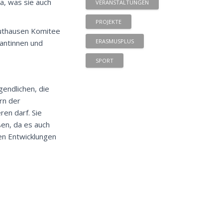
a, was sie auch
VERANSTALTUNGEN
PROJEKTE
authausen Komitee
ERASMUSPLUS
santinnen und
SPORT
endlichen, die
rn der
en darf. Sie
en, da es auch
hen Entwicklungen